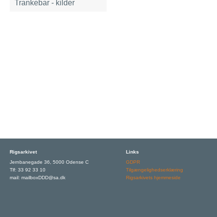
Trankebar - kilder
Rigsarkivet
Links
Jernbanegade 36, 5000 Odense C
GDPR
Tlf: 33 92 33 10
Tilgængelighedserklæring
mail: mailboxDDD@sa.dk
Rigsarkivets hjemmeside