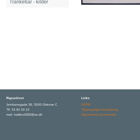
Trankebar - kilder
Rigsarkivet
Links
Jernbanegade 36, 5000 Odense C
GDPR
Tlf: 33 92 33 10
Tilgængelighedserklæring
mail: mailboxDDD@sa.dk
Rigsarkivets hjemmeside