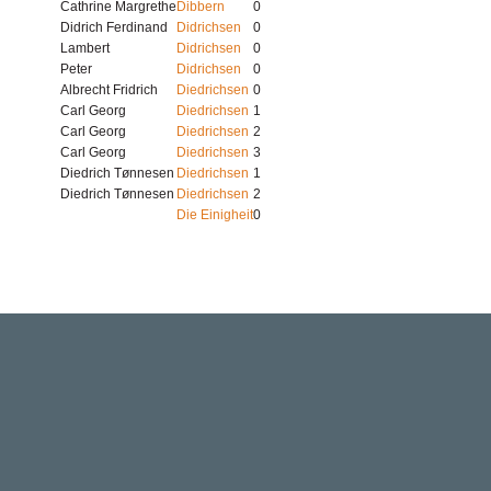
Cathrine Margrethe
Dibbern
0
Didrich Ferdinand
Didrichsen
0
Lambert
Didrichsen
0
Peter
Didrichsen
0
Albrecht Fridrich
Diedrichsen
0
Carl Georg
Diedrichsen
1
Carl Georg
Diedrichsen
2
Carl Georg
Diedrichsen
3
Diedrich Tønnesen
Diedrichsen
1
Diedrich Tønnesen
Diedrichsen
2
Die Einigheit
0