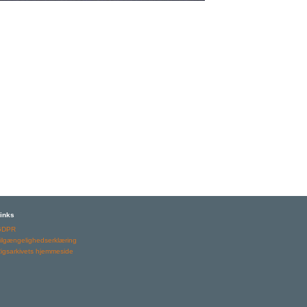
inks
GDPR
ilgængelighedserklæring
igsarkivets hjemmeside