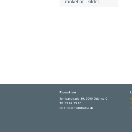
Trankebar - kilder
Rigsarkivet
L
Jernbanegade 36, 5000 Odense C
Tlf: 33 92 33 10
T
mail: mailboxDDD@sa.dk
R