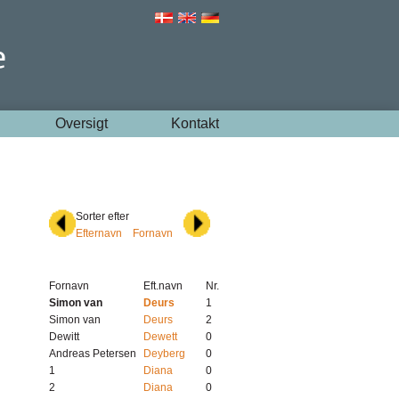
Oversigt
Kontakt
Sorter efter
Efternavn
Fornavn
Fornavn
Eft.navn
Nr.
Simon van
Deurs
1
Simon van
Deurs
2
Dewitt
Dewett
0
Andreas Petersen
Deyberg
0
1
Diana
0
2
Diana
0