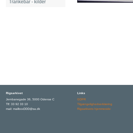
Trankebar - kilder
Rigsarkivet
Links
Jernbanegade 36, 5000 Odense C
GDPR
Tlf: 33 92 33 10
Tilgængelighedserklæring
mail: mailboxDDD@sa.dk
Rigsarkivets hjemmeside