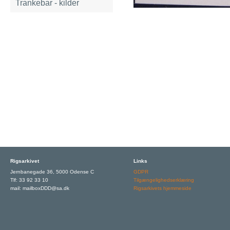
Trankebar - kilder
Rigsarkivet
Links
Jernbanegade 36, 5000 Odense C
GDPR
Tlf: 33 92 33 10
Tilgængelighedserklæring
mail: mailboxDDD@sa.dk
Rigsarkivets hjemmeside