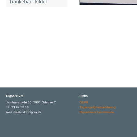
Trankebar - kilder
Rigsarkivet
Links
Jernbanegade 36, 5000 Odense C
GDPR
Tlf: 33 92 33 10
Tilgængelighedserklæring
mail: mailboxDDD@sa.dk
Rigsarkivets hjemmeside