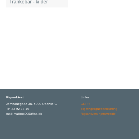
Trankebar - kilder
Rigsarkivet
Links
Jernbanegade 36, 5000 Odense C
GDPR
Tlf: 33 92 33 10
Tilgængelighedserklæring
mail: mailboxDDD@sa.dk
Rigsarkivets hjemmeside