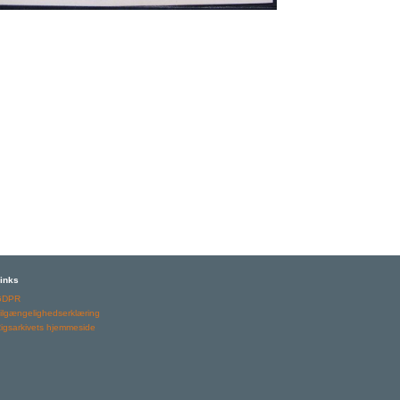
inks
GDPR
ilgængelighedserklæring
igsarkivets hjemmeside