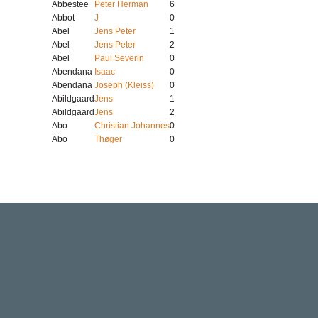
Abbestee
Peter Herman
6
Abbot
J
0
Abel
Jens Peter
1
Abel
Jens Peter
2
Abel
Paul Severin
0
Abendana
Isaac
0
Abendana
Joseph (Kleiss)
0
Abildgaard
Jens
1
Abildgaard
Jens
2
Abo
Christian Johannes
0
Abo
Thøger
0