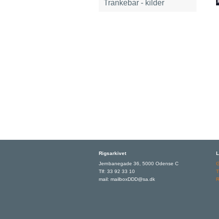
Trankebar - kilder
Rigsarkivet
L
Jernbanegade 36, 5000 Odense C
Tlf: 33 92 33 10
T
mail: mailboxDDD@sa.dk
R