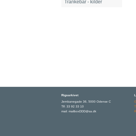
Trankebar - kilder
Rigsarkivet
L
Jernbanegade 36, 5000 Odense C
Tlf: 33 92 33 10
T
mail: mailboxDDD@sa.dk
R