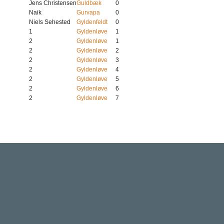
Jens Christensen
Guldbæk
0
Naik
Gurvapa
0
Niels Sehested
Gyldenfeldt
0
1
Gyldenløve
1
2
Gyldenløve
1
2
Gyldenløve
2
2
Gyldenløve
3
2
Gyldenløve
4
2
Gyldenløve
5
2
Gyldenløve
6
2
Gyldenløve
7