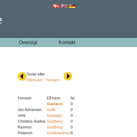
Oversigt
Kontakt
Sorter efter
Efternavn
Fornavn
Fornavn
Eft.navn
Nr.
Gueniere
0
Jan Adriansen
Guffit
0
Ulrik
Guldager
0
Christina Sophia
Guldberg
0
Rasmus
Guldborg
0
Friderich
Guldbrandsen
0