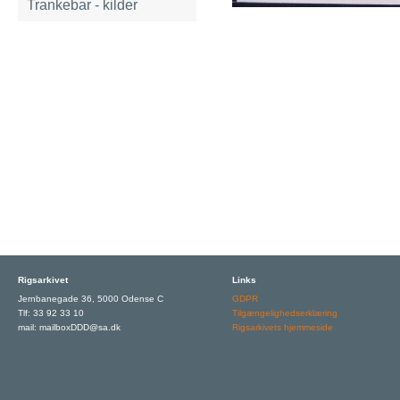
Trankebar - kilder
Rigsarkivet
Links
Jernbanegade 36, 5000 Odense C
GDPR
Tlf: 33 92 33 10
Tilgængelighedserklæring
mail: mailboxDDD@sa.dk
Rigsarkivets hjemmeside