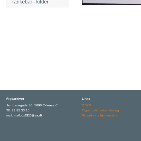
Trankebar - kilder
Rigsarkivet
Links
Jernbanegade 36, 5000 Odense C
GDPR
Tlf: 33 92 33 10
Tilgængelighedserklæring
mail: mailboxDDD@sa.dk
Rigsarkivets hjemmeside