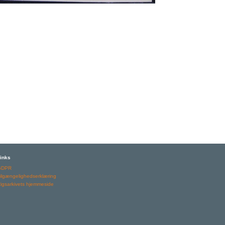
inks
GDPR
ilgængelighedserklæring
igsarkivets hjemmeside