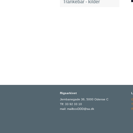
Trankebar - kilder
Rigsarkivet
L
Jernbanegade 36, 5000 Odense C
Tlf: 33 92 33 10
T
mail: mailboxDDD@sa.dk
R