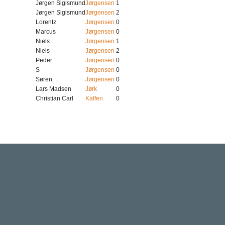
Jørgen Sigismund
Jørgensen
1
Jørgen Sigismund
Jørgensen
2
Lorentz
Jørgensen
0
Marcus
Jørgensen
0
Niels
Jørgensen
1
Niels
Jørgensen
2
Peder
Jørgensen
0
S
Jørgensen
0
Søren
Jørgensen
0
Lars Madsen
Jørk
0
Christian Carl
Kaffen
0