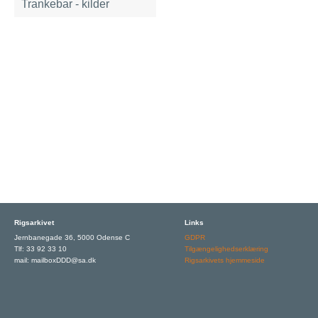
Trankebar - kilder
Rigsarkivet
Links
Jernbanegade 36, 5000 Odense C
GDPR
Tlf: 33 92 33 10
Tilgængelighedserklæring
mail: mailboxDDD@sa.dk
Rigsarkivets hjemmeside