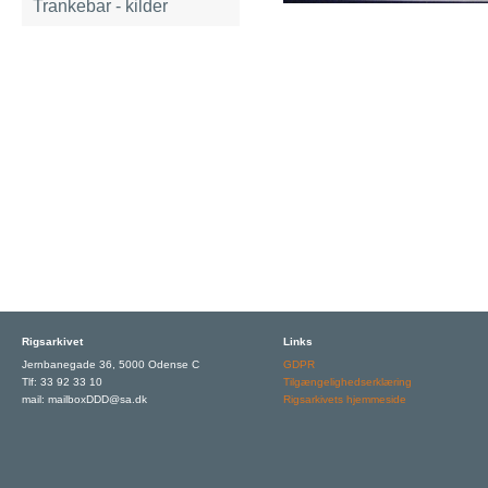
Trankebar - kilder
Rigsarkivet
Links
Jernbanegade 36, 5000 Odense C
GDPR
Tlf: 33 92 33 10
Tilgængelighedserklæring
mail: mailboxDDD@sa.dk
Rigsarkivets hjemmeside