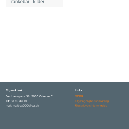
Trankebar - kilder
Rigsarkivet
Links
Jernbanegade 36, 5000 Odense C
GDPR
Tlf: 33 92 33 10
Tilgængelighedserklæring
mail: mailboxDDD@sa.dk
Rigsarkivets hjemmeside