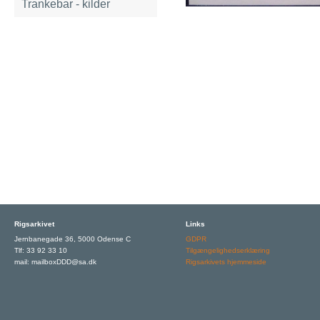
Trankebar - kilder
Rigsarkivet
Links
Jernbanegade 36, 5000 Odense C
GDPR
Tlf: 33 92 33 10
Tilgængelighedserklæring
mail: mailboxDDD@sa.dk
Rigsarkivets hjemmeside