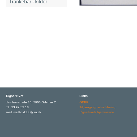
Trankebar - kilder
Rigsarkivet
Links
Jernbanegade 36, 5000 Odense C
GDPR
Tlf: 33 92 33 10
Tilgængelighedserklæring
mail: mailboxDDD@sa.dk
Rigsarkivets hjemmeside