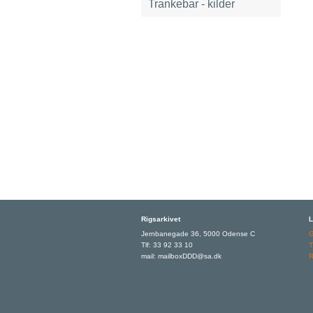
Trankebar - kilder
Rigsarkivet
L
Jernbanegade 36, 5000 Odense C
Tlf: 33 92 33 10
T
mail: mailboxDDD@sa.dk
R