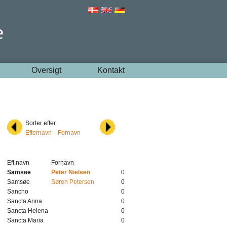
Oversigt
Kontakt
Sorter efter
Efternavn
Fornavn
Eft.navn
Fornavn
Samsøe
Peter Nielsen
0
Samsøe
Søren Petersen
0
Sancho
0
Sancta Anna
0
Sancta Helena
0
Sancta Maria
0