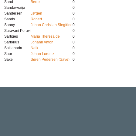
Sand
Børre
0
Sandawraija
0
Sandersen
Jørgen
0
Sands
Robert
0
Sanny
Johan Christian Siegfried
0
Saravani Poravi
0
Sartiges
Maria Theresa de
0
Sartorius
Johann Anton
0
Sattianada
Naik
0
Saur
Johan Lorentz
0
Saxe
Søren Pedersen (Save)
0