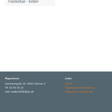
Trankebar - kilder
Rigsarkivet
Links
Jernbanegade 36, 5000 Odense C
GDPR
Tlf: 33 92 33 10
Tilgængelighedserklæring
mail: mailboxDDD@sa.dk
Rigsarkivets hjemmeside