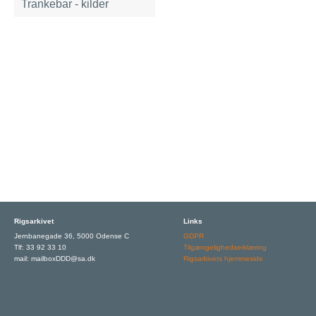
Trankebar - kilder
Rigsarkivet
Links
Jernbanegade 36, 5000 Odense C
GDPR
Tlf: 33 92 33 10
Tilgængelighedserklæring
mail: mailboxDDD@sa.dk
Rigsarkivets hjemmeside