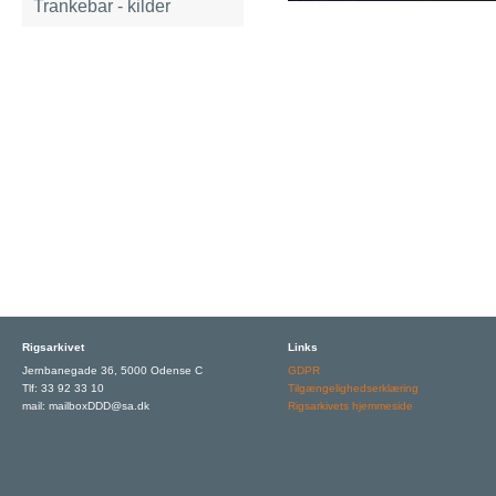
Trankebar - kilder
Rigsarkivet
Links
Jernbanegade 36, 5000 Odense C
GDPR
Tlf: 33 92 33 10
Tilgængelighedserklæring
mail: mailboxDDD@sa.dk
Rigsarkivets hjemmeside