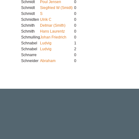
Schmidt
Poul Jensen
0
Schmidt
Siegfried W (Smidt)
0
Schmidt
S
0
Schmidten
Ulrik C
0
Schmith
Detmar (Smith)
0
Schmith
Hans Laurentz
0
Schmulling
Johan Friedrich
0
Schnabel
Ludvig
1
Schnabel
Ludvig
2
Schnarre
0
Schneider
Abraham
0