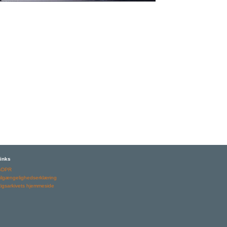
inks
GDPR
ilgængelighedserklæring
igsarkivets hjemmeside