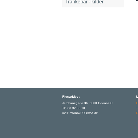
Trankebar - kilder
Rigsarkivet
L
Jernbanegade 36, 5000 Odense C
Tlf: 33 92 33 10
T
mail: mailboxDDD@sa.dk
R