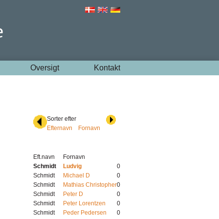
Oversigt
Kontakt
Sorter efter
Efternavn
Fornavn
Eft.navn
Fornavn
Schmidt
Ludvig
0
Schmidt
Michael D
0
Schmidt
Mathias Christopher
0
Schmidt
Peter D
0
Schmidt
Peter Lorentzen
0
Schmidt
Peder Pedersen
0