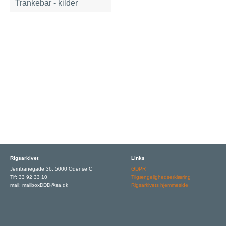
Trankebar - kilder
Rigsarkivet
Links
Jernbanegade 36, 5000 Odense C
GDPR
Tlf: 33 92 33 10
Tilgængelighedserklæring
mail: mailboxDDD@sa.dk
Rigsarkivets hjemmeside