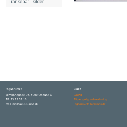
Trankebar - kilder
Rigsarkivet
Links
Jernbanegade 36, 5000 Odense C
GDPR
Tlf: 33 92 33 10
Tilgængelighedserklæring
mail: mailboxDDD@sa.dk
Rigsarkivets hjemmeside