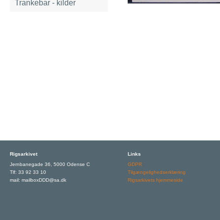
Trankebar - kilder
Rigsarkivet
Links
Jernbanegade 36, 5000 Odense C
GDPR
Tlf: 33 92 33 10
Tilgængelighedserklæring
mail: mailboxDDD@sa.dk
Rigsarkivets hjemmeside