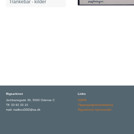
Trankebar - kilder
Rigsarkivet
Links
Jernbanegade 36, 5000 Odense C
GDPR
Tlf: 33 92 33 10
Tilgængelighedserklæring
mail: mailboxDDD@sa.dk
Rigsarkivets hjemmeside