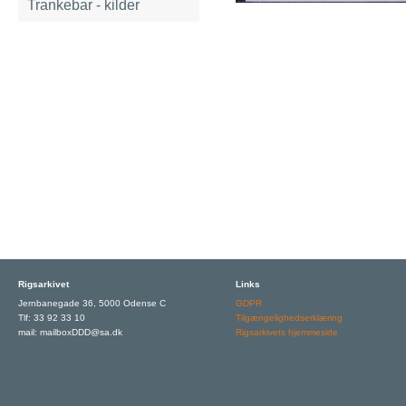
Trankebar - kilder
Rigsarkivet
Links
Jernbanegade 36, 5000 Odense C
GDPR
Tlf: 33 92 33 10
Tilgængelighedserklæring
mail: mailboxDDD@sa.dk
Rigsarkivets hjemmeside