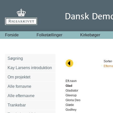
Forside
Folketællinger
Kirkebøger
Søgning
Sorter 
Eftern
Kay Larsens introduktion
Om projektet
Eft.navn
Glad
Alle fornavne
Gladiator
Alle efternavne
Gleerup
Gloria Deo
Trankebar
Gløde
Godfrey