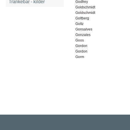
Trankebar - kilder
Godfrey
Goldschmidt
Goldschmidt
Goltberg
Goltz
Gonsalves
Gonzales
Goos
Gordon
Gordon
Gorm
Rigsarkivet
Jernbanegade 36, 5000 Odense C
Tlf: 33 92 33 10
mail: mailboxDDD@sa.dk