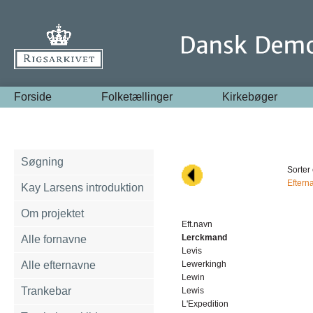
Forside
Folketællinger
Kirkebøger
Søgning
Sorter 
Eftern
Kay Larsens introduktion
Om projektet
Eft.navn
Lerckmand
Alle fornavne
Levis
Alle efternavne
Lewerkingh
Lewin
Trankebar
Lewis
L'Expedition