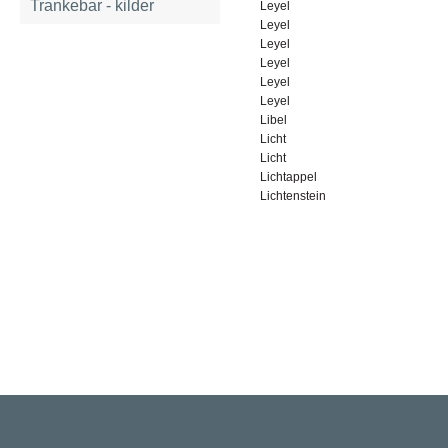
Trankebar - kilder
Leyel
Leyel
Leyel
Leyel
Leyel
Leyel
Libel
Licht
Licht
Lichtappel
Lichtenstein
Rigsarkivet
Jernbanegade 36, 5000 Odense C
Tlf: 33 92 33 10
mail: mailboxDDD@sa.dk