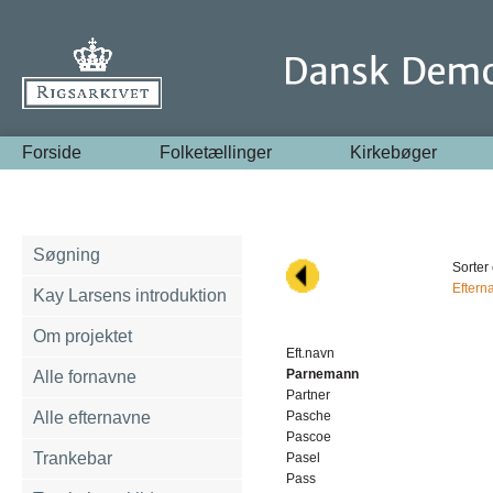
Forside
Folketællinger
Kirkebøger
Søgning
Sorter 
Eftern
Kay Larsens introduktion
Om projektet
Eft.navn
Parnemann
Alle fornavne
Partner
Alle efternavne
Pasche
Pascoe
Trankebar
Pasel
Pass