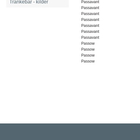
Trankebar - kilder
Passavant
Passavant
Passavant
Passavant
Passavant
Passavant
Passavant
Passow
Passow
Passow
Passow
Rigsarkivet
Jernbanegade 36, 5000 Odense C
Tlf: 33 92 33 10
mail: mailboxDDD@sa.dk