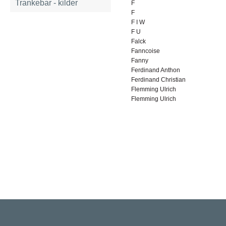
Trankebar - kilder
F
F
F I W
F U
Falck
Fanncoise
Fanny
Ferdinand Anthon
Ferdinand Christian
Flemming Ulrich
Flemming Ulrich
Rigsarkivet
Jernbanegade 36, 5000 Odense C
Tlf: 33 92 33 10
mail: mailboxDDD@sa.dk