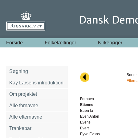
Forside
Folketællinger
Kirkebøger
Søgning
Sorter 
Eftern
Kay Larsens introduktion
Om projektet
Fornavn
Etienne
Alle fornavne
Euen la
Alle efternavne
Even Anton
Evens
Trankebar
Evert
Eyve Evans