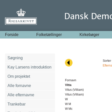
Forside
Folketællinger
Kirkebøger
Søgning
Sorter 
Eftern
Kay Larsens introduktion
Om projektet
Fornavn
Vitta
Alle fornavne
Vitus (Villiam)
Alle efternavne
Vitus (Villiam)
W
Trankebar
W M
W Mc