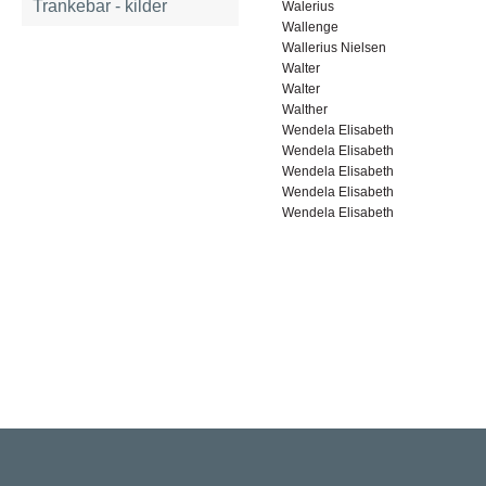
Trankebar - kilder
Walerius
Wallenge
Wallerius Nielsen
Walter
Walter
Walther
Wendela Elisabeth
Wendela Elisabeth
Wendela Elisabeth
Wendela Elisabeth
Wendela Elisabeth
Rigsarkivet
Jernbanegade 36, 5000 Odense C
Tlf: 33 92 33 10
mail: mailboxDDD@sa.dk