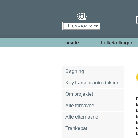
Forside
Folketællinger
Søgning
Kay Larsens introduktion
Om projektet
Alle fornavne
Alle efternavne
M
Trankebar
M
M