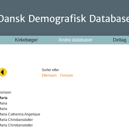
Kirkebøger
Andre databaser
Deltag
Sorter efter
Efternavn
Fornavn
Fornavn
Maria
Maria
Maria
aria Catherina Angelique
aria Christiansdatter
aria Christiansdatter