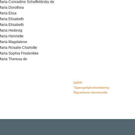
aria Conradine Schaffelitzsky de
Maria Dorothea
aria Elisa
aria Elisabeth
aria Elisabeth
Maria Hedevig
aria Henriette
Maria Magdalene
aria Rosalie Charlotte
aria Sophia Frederikke
aria Theresa de
Rigsarkivet
Links
Jernbanegade 36, 5000 Odense C
GDPR
Tlf: 33 92 33 10
Tilgængelighedserklæring
mail: mailboxDDD@sa.dk
Rigsarkivets hjemmeside