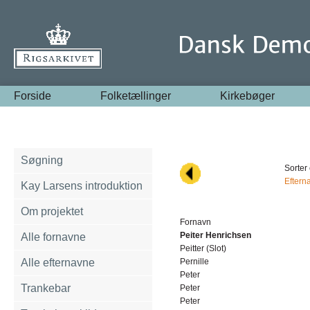
Forside
Folketællinger
Kirkebøger
Søgning
Sorter 
Eftern
Kay Larsens introduktion
Om projektet
Fornavn
Peiter Henrichsen
Alle fornavne
Peitter (Slot)
Alle efternavne
Pernille
Peter
Trankebar
Peter
Peter