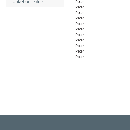
Trankebar - kilder
Peter
Peter
Peter
Peter
Peter
Peter
Peter
Peter
Peter
Peter
Peter
Rigsarkivet
Jernbanegade 36, 5000 Odense C
Tlf: 33 92 33 10
mail: mailboxDDD@sa.dk