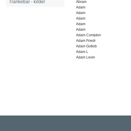
Trankebar - kilder
Abram
Adam
Adam
Adam
Adam
Adam
Adam Compton
Adam Friedr
Adam Gotlob
Adam L
Adam Levin
Rigsarkivet
Jernbanegade 36, 5000 Odense C
Tlf: 33 92 33 10
mail: mailboxDDD@sa.dk