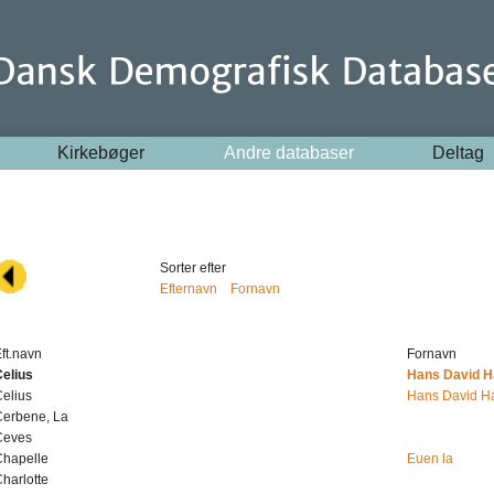
Kirkebøger
Andre databaser
Deltag
Sorter efter
Efternavn
Fornavn
ft.navn
Fornavn
elius
Hans David 
elius
Hans David H
Cerbene, La
Ceves
Chapelle
Euen la
harlotte