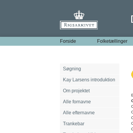
Forside
Folketællinger
Søgning
Kay Larsens introduktion
Om projektet
E
C
Alle fornavne
C
Alle efternavne
Trankebar
C