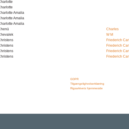
harlotte
harlotte
harlotte Amalia
harlotte Amalia
harlotte Amalia
Chenü
Charles
Chevalek
W M
hristens
Friederich Car
hristens
Friederich Car
hristens
Friederich Car
hristens
Friederich Car
Rigsarkivet
Links
Jernbanegade 36, 5000 Odense C
GDPR
Tlf: 33 92 33 10
Tilgængelighedserklæring
mail: mailboxDDD@sa.dk
Rigsarkivets hjemmeside