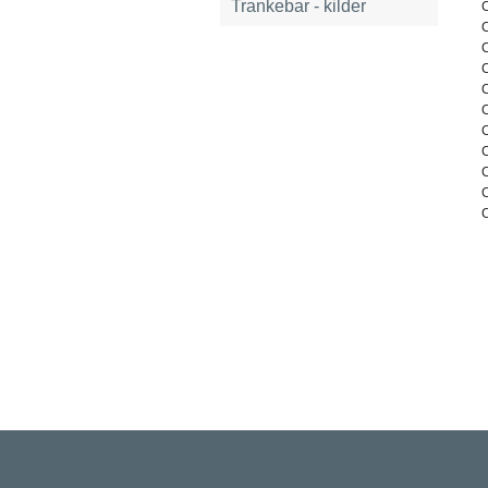
Trankebar - kilder
C
C
C
C
C
C
C
C
C