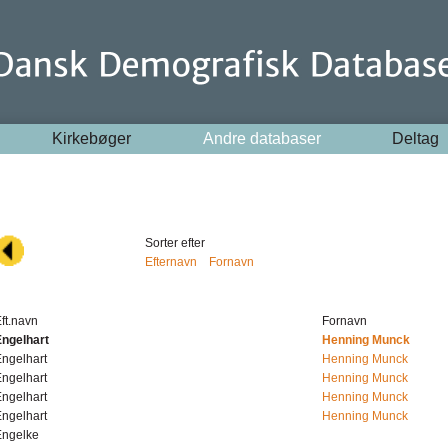
Kirkebøger
Andre databaser
Deltag
Sorter efter
Efternavn
Fornavn
ft.navn
Fornavn
Engelhart
Henning Munck
ngelhart
Henning Munck
ngelhart
Henning Munck
ngelhart
Henning Munck
ngelhart
Henning Munck
Engelke