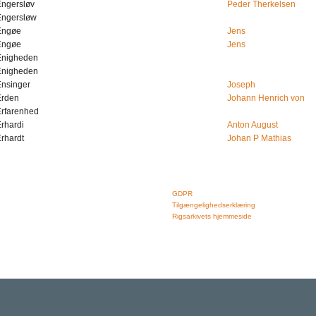
Engersløv
Peder Therkelsen
Engersløw
Engøe
Jens
Engøe
Jens
Enigheden
Enigheden
Ensinger
Joseph
Erden
Johann Henrich von
Erfarenhed
rhardi
Anton August
rhardt
Johan P Mathias
Rigsarkivet
Links
Jernbanegade 36, 5000 Odense C
GDPR
Tlf: 33 92 33 10
Tilgængelighedserklæring
mail: mailboxDDD@sa.dk
Rigsarkivets hjemmeside