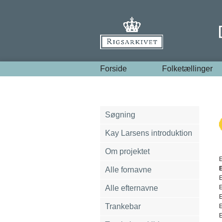
Forside
Folketællinger
Søgning
Kay Larsens introduktion
Om projektet
E
Alle fornavne
E
Alle efternavne
E
E
Trankebar
E