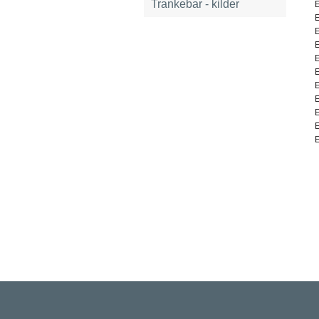
Trankebar - kilder
E
E