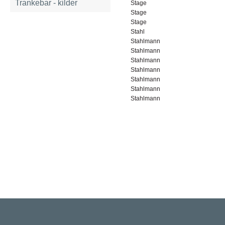
Trankebar - kilder
Stage
Stage
Stage
Stahl
Stahlmann
Stahlmann
Stahlmann
Stahlmann
Stahlmann
Stahlmann
Stahlmann
Rigsarkivet
Jernbanegade 36, 5000 Odense C
Tlf: 33 92 33 10
mail: mailboxDDD@sa.dk