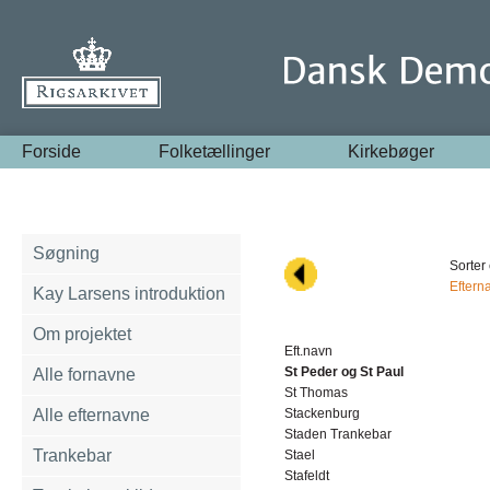
Forside
Folketællinger
Kirkebøger
Søgning
Sorter 
Eftern
Kay Larsens introduktion
Om projektet
Eft.navn
St Peder og St Paul
Alle fornavne
St Thomas
Alle efternavne
Stackenburg
Staden Trankebar
Trankebar
Stael
Stafeldt