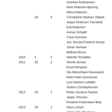
Andreas Andreassen
Niels Petersen Bjerring
Niels Andersen
28
6
Christopher Madsen Stabek
Jeppe Pedersen Tverstedt
Erik Andersen
Asmus Schjødt
Claus Dancker
Joh. Nicolai Friedrich Kreutz
Johan Herman
Mathias Bruun
1810
4
2
Valentin Schrøder
1811
28
1
Henrik Jensen
Knud Ellingsen
Ole Albrechtsen Rævesand
Niels Peter Gunnersen
Lars Nielsen Leibølle
Anders Christophersen
1812
28
1
Peder Jacobus Fasmer
Jeppe Johnsen
Frederik Frederiksen Blok
1813
28
1
Hans Larsen