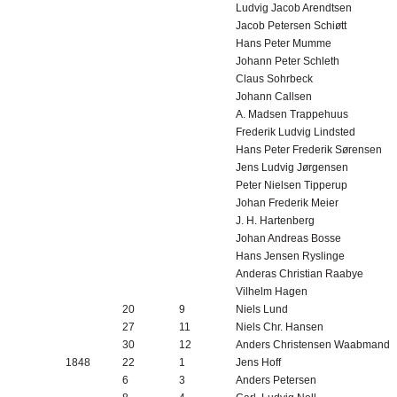
Ludvig Jacob Arendtsen
Jacob Petersen Schiøtt
Hans Peter Mumme
Johann Peter Schleth
Claus Sohrbeck
Johann Callsen
A. Madsen Trappehuus
Frederik Ludvig Lindsted
Hans Peter Frederik Sørensen
Jens Ludvig Jørgensen
Peter Nielsen Tipperup
Johan Frederik Meier
J. H. Hartenberg
Johan Andreas Bosse
Hans Jensen Ryslinge
Anderas Christian Raabye
Vilhelm Hagen
20
9
Niels Lund
27
11
Niels Chr. Hansen
30
12
Anders Christensen Waabmand
1848
22
1
Jens Hoff
6
3
Anders Petersen