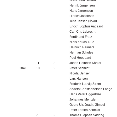
Niels Staal Jessen
Henrik Jørgensen
Hans Jørgensen
Hinrich Jacobsen
Jens Jensen Ørvad
Enoch Sophus Aagaard
Carl Chr. Lebrecht
Ferdinand Fratz
Niels Knuds. Rue
Heinrich Reimers
Herman Schulze
Poul Heegaard
11
9
Johan Heinrich Kähler
1841
10
6
Peter Schmidt
Nicolai Jensen
Lars Hansen
Frederik Ludvig Strøm
Anders Christophersen Laage
Hans Peter Uggerløse
Johannes Mentz
ler
Georg Ulr. Joach. Gimpel
Peter Larsen Schmidt
7
8
Thomas Jepsen Sødring