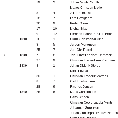
19
2
Johan Moritz
Schilling
Mattes Christian Møller
8
4
J. P. Rasmussen
18
7
Lars Gravgaard
26
9
Peder Olsen
17
10
Michal Brixen
9
12
Diedrich Hans Christian Bahr
1838
16
2
Claus Christopher Kinn
8
5
Jørgen Mortensen
25
7
Jac. Chr. Ragell
98
1838
7
8
Joh. Ernst Friedrich Uhrbrock
27
9
Christian Frederiksen Kregome
1839
8
1
Johan Diderik Størup
Niels Lovdall
30
1
Christian Frederik Martens
8
7
Carl Friedrichsen
28
9
Rasmus Jensen
1840
28
6
Mads Christensen
Hans Jensen
Christian Georg Jacobi Mentz
Johannes Sørensen
Johan Christoph Heinrich Neum