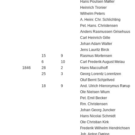
Hans Poulsen Møller
Heinrich Tronier
Wilhelm Peters
A. Heinr. Chr. Schlichting
Pet. Hans. Christensen
Anders Rasmussen Grisehuus
Carl Heinrich Gille
Johan Adam Walter
Jens Lauritz
Birck
15
9
Rasmus Mortensen
6
10
Carl Frederik August Melau
1846
28
2
Hans Macculhoff
25
3
Georg Lorentz Lorentzen
Oluf Bernt Schjeltved
18
9
And. Ulrich Hieronymus Rørup
Ole Nielsen Wium
Pet. Emil Becker
Rm. Christensen
Johan Georg Juncker
Hans Nicolai Schmidt
Ole Christian Kirk
Frederik Wilhelm Hendrichsen
Joh. Anton Døring