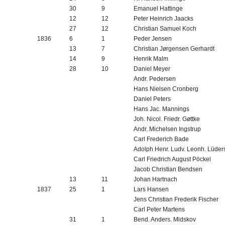
30
9
Emanuel Hattinge
12
12
Peter Heinrich Jaacks
27
12
Christian Samuel Koch
1836
6
1
Peder Jensen
13
7
Christian Jørgensen Gerhardt
14
9
Henrik Malm
28
10
Daniel Meyer
Andr. Pedersen
Hans Nielsen Cronberg
Daniel Peters
Hans Jac. Mannings
Joh. Nicol. Friedr. Gøttke
Andr. Michelsen Ingstrup
Carl Frederich Bade
Adolph Henr. Ludv. Leonh. Lüder
Carl Friedrich August Pöckel
Jacob Christian Bendsen
13
11
Johan Hartnach
1837
25
1
Lars Hansen
Jens Christian Frederik Fischer
Carl Peter Martens
31
1
Bend. Anders. Midskov