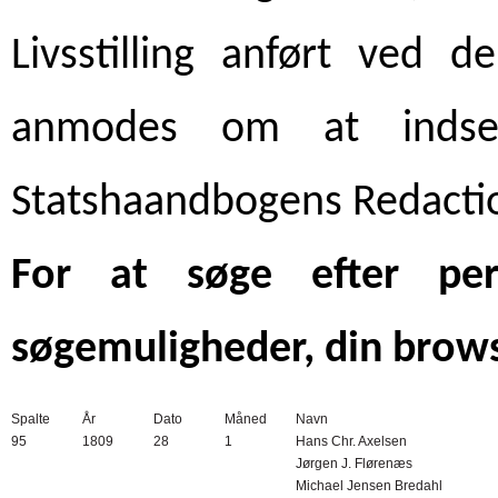
Livsstilling anført ved 
anmodes om at indsen
Statshaandbogens Redacti
For at søge efter pe
søgemuligheder, din brows
Spalte
År
Dato
Måned
Navn
95
1809
28
1
Hans Chr. Axelsen
Jørgen J. Flørenæs
Michael Jensen Bredahl