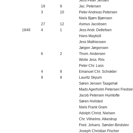
Jens Peter Jensen
19
9
Jac. Petersen
3
10
Peter Andreas Petersen
Niels Bjørn Bjørnsen
27
12
Asmus Jacobsen
1849
4
1
Jess Andr. Detlefsen
Hans Maybüll
Jess Mathiessen
Jørgen Jørgensen
6
2
Thom. Andersen
Wolle Jess. Riis
Peter Chr. Lass
4
8
Emanuel Chr. Schrøder
9
9
Lauritz Skyum
Søren Jensen Taagehøi
Mads Agerholm Petersen Fredsl
Jacob Petersen Humtofte
Søren Hvilsted
Niels Frank Gram
Adolph Christ. Nielsen
Chr. Vilhelms. Alkestrup
Fred. Johans. Sønder-Bindslev
Joseph Christian Fischer