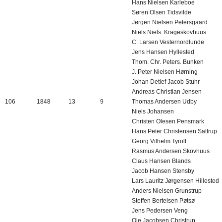
Hans Nielsen Karleboe
Søren Olsen Tidsvilde
Jørgen Nielsen Petersgaard
Niels Niels. Krageskovhuus
C. Larsen Vesternordlunde
Jens Hansen Hyllested
Thom. Chr. Peters. Bunken
J. Peter Nielsen Hørning
Johan Detlef Jacob Stuhr
Andreas Christian Jensen
106
1848
13
9
Thomas Andersen Udby
Niels Johansen
Christen Olesen Pensmark
Hans Peter Christensen Sattrup
Georg Vilhelm Tyrolf
Rasmus Andersen Skovhuus
Claus Hansen Blands
Jacob Hansen Stensby
Lars Lauritz Jørgensen Hillested
Anders Nielsen Grunstrup
Steffen Bertelsen Pøtsø
Jens Pedersen Veng
Ole Jacobsen Christrup