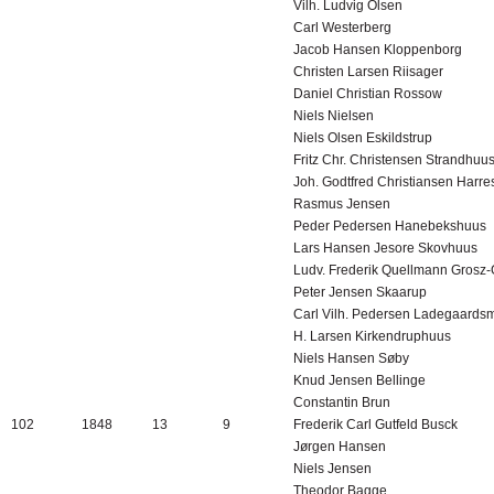
Vilh. Ludvig Olsen
Carl Westerberg
Jacob Hansen Kloppenborg
Christen Larsen Riisager
Daniel Christian Rossow
Niels Nielsen
Niels Olsen Eskildstrup
Fritz Chr. Christensen Strandhuu
Joh. Godtfred Christiansen Harr
Rasmus Jensen
Peder Pedersen Hanebekshuus
Lars Hansen Jesore Skovhuus
Ludv. Frederik Quellmann Grosz
Peter Jensen Skaarup
Carl Vilh. Pedersen Ladegaards
H. Larsen Kirkendruphuus
Niels Hansen Søby
Knud Jensen Bellinge
Constantin Brun
102
1848
13
9
Frederik Carl Gutfeld Busck
Jørgen Hansen
Niels Jensen
Theodor Bagge