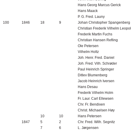
Hans Georg Marcus Gerick
Hans Maack
P. G. Fred. Launy
100
1846
18
9
Johan Christopher Spangenberg
Christian Frederik Vilhelm Leo
Frederik Martin Fuchs
Christian Hansen Refling
Ole Petersen
Vilhelm Holtz
Joh. Henr. Fred. Daniel
Joh. Fred. Vilh. Schrøder
Paul Heinrich Springer
Ditlev Blumenberg
Jacob Heinrich Iversen
Hans Desau
Frederik Vilhelm Holm
Fr. Laur. Carl Ellewsen
Chr. Fr. Bendixen
Christ. Michaelsen Høy
10
10
Hans Petersen
1847
5
2
Chr. Fred. Wilh. Segnitz
7
6
L. Jørgensen