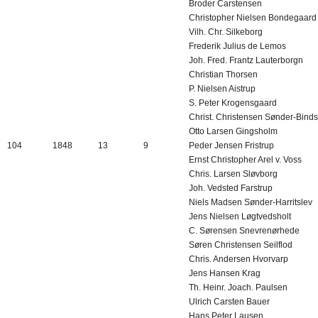
Broder Carstensen
Christopher Nielsen Bondegaard
Vilh. Chr. Silkeborg
Frederik Julius de Lemos
Joh. Fred. Frantz Lauterborgn
Christian Thorsen
P. Nielsen Aistrup
S. Peter Krogensgaard
Christ. Christensen Sønder-Binds
Otto Larsen Gingsholm
104
1848
13
9
Peder Jensen Fristrup
Ernst Christopher Arel v. Voss
Chris. Larsen Sløvborg
Joh. Vedsted Farstrup
Niels Madsen Sønder-Harritslev
Jens Nielsen Løgtvedsholt
C. Sørensen Snevrenørhede
Søren Christensen Seilflod
Chris. Andersen Hvorvarp
Jens Hansen Krag
Th. Heinr. Joach. Paulsen
Ulrich Carsten Bauer
Hans Peter Lausen