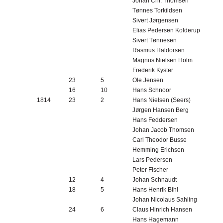
Johan Chr. Thomsen
Tønnes Torkildsen
Sivert Jørgensen
Elias Pedersen Kolderup
Sivert Tønnesen
Rasmus Haldorsen
Magnus Nielsen Holm
Frederik Kyster
23
5
Ole Jensen
16
10
Hans Schnoor
1814
23
2
Hans Nielsen (Seers)
Jørgen Hansen Berg
Hans Feddersen
Johan Jacob Thomsen
Carl Theodor Busse
Hemming Erichsen
Lars Pedersen
Peter Fischer
12
4
Johan Schnaudt
18
5
Hans Henrik Bihl
Johan Nicolaus Sahling
24
6
Claus Hinrich Hansen
Hans Hagemann