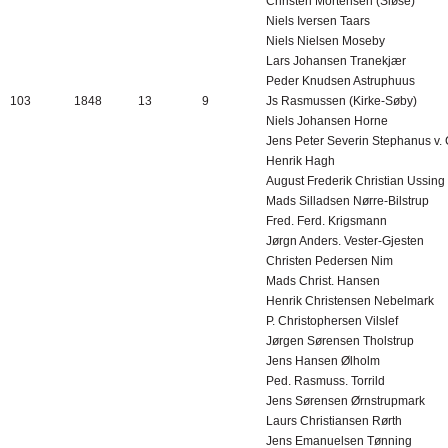
Christen Mortensen (Sløse)
Niels Iversen Taars
Niels Nielsen Moseby
Lars Johansen Tranekjær
Peder Knudsen Astruphuus
103
1848
13
9
Js Rasmussen (Kirke-Søby)
Niels Johansen Horne
Jens Peter Severin Stephanus v.
Henrik Hagh
August Frederik Christian Ussing
Mads Silladsen Nørre-Bilstrup
Fred. Ferd. Krigsmann
Jørgn Anders. Vester-Gjesten
Christen Pedersen Nim
Mads Christ. Hansen
Henrik Christensen Nebelmark
P. Christophersen Vilslef
Jørgen Sørensen Tholstrup
Jens Hansen Ølholm
Ped. Rasmuss. Torrild
Jens Sørensen Ørnstrupmark
Laurs Christiansen Rørth
Jens Emanuelsen Tønning