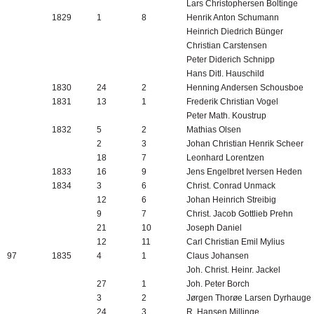
Lars Christophersen Boltinge
1829
1
8
Henrik Anton Schumann
Heinrich Diedrich Bünger
Christian Carstensen
Peter Diderich Schnipp
Hans Ditl. Hauschild
1830
24
2
Henning Andersen Schousboe
1831
13
1
Frederik Christian Vogel
Peter Math. Koustrup
1832
5
2
Mathias Olsen
2
3
Johan Christian Henrik Scheer
18
7
Leonhard Lorentzen
1833
16
9
Jens Engelbret Iversen Heden
1834
3
6
Christ. Conrad Unmack
12
6
Johan Heinrich Streibig
9
7
Christ. Jacob Gottlieb Prehn
21
10
Joseph Daniel
12
11
Carl Christian Emil Mylius
97
1835
4
1
Claus Johansen
Joh. Christ. Heinr. Jackel
27
1
Joh. Peter Borch
3
2
Jørgen Thorøe Larsen Dyrhauge
24
3
R. Hansen Millinge