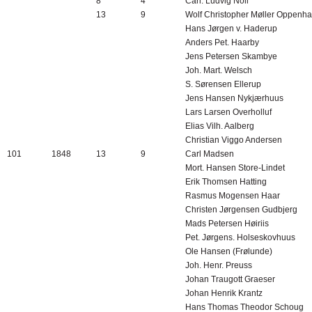
8
4
Carl. Ludvig Noll
13
9
Wolf Christopher Møller Oppenh
Hans Jørgen v. Haderup
Anders Pet. Haarby
Jens Petersen Skambye
Joh. Mart. Welsch
S. Sørensen Ellerup
Jens Hansen Nykjærhuus
Lars Larsen Overholluf
Elias Vilh. Aalberg
Christian Viggo Andersen
101
1848
13
9
Carl Madsen
Mort. Hansen Store-Lindet
Erik Thomsen Hatting
Rasmus Mogensen Haar
Christen Jørgensen Gudbjerg
Mads Petersen Høiriis
Pet. Jørgens. Holseskovhuus
Ole Hansen (Frølunde)
Joh. Henr. Preuss
Johan Traugott Graeser
Johan Henrik Krantz
Hans Thomas Theodor Schoug