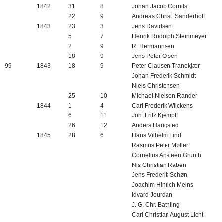
1842
31
8
Johan Jacob Cornils
22
9
Andreas Christ. Sanderhoff
1843
23
3
Jens Davidsen
5
7
Henrik Rudolph Steinmeyer
2
9
R. Hermannsen
18
9
Jens Peter Olsen
99
1843
18
9
Peter Clausen Tranekjær
Johan Frederik Schmidt
Niels Christensen
25
10
Michael Nielsen Rander
1844
1
4
Carl Frederik Wilckens
6
11
Joh. Fritz
Kjempff
26
12
Anders Haugsted
1845
28
6
Hans Vilhelm Lind
Rasmus Peter Møller
Cornelius Ansteen Grunth
Nis Christian Raben
Jens Frederik Schøn
Joachim Hinrich Meins
Idvard Jourdan
J. G. Chr. Bathling
Carl Christian August Licht