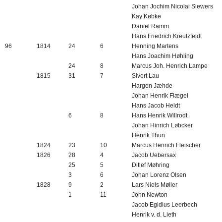
Johan Jochim Nicolai Siewers
Kay Købke
Daniel Ramm
Hans Friedrich Kreutzfeldt
96
1814
24
6
Henning Martens
Hans Joachim Høhling
24
8
Marcus Joh. Henrich Lampe
1815
31
7
Sivert Lau
Hargen Jæhde
Johan Henrik Flægel
Hans Jacob Heldt
6
8
Hans Henrik Willrodt
Johan Hinrich Løbcker
Henrik Thun
1824
23
10
Marcus Henrich Fleischer
1826
28
4
Jacob Uebersax
25
5
Ditlef Møhring
3
6
Johan Lorenz Olsen
1828
9
2
Lars Niels Møller
1
11
John Newton
Jacob Egidius Leerbech
Henrik v. d. Lieth