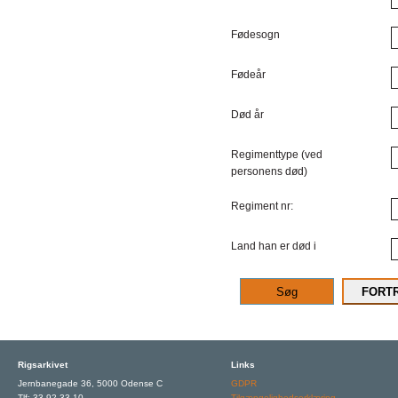
Fødesogn
Fødeår
Død år
Regimenttype (ved
personens død)
Regiment nr:
Land han er død i
Rigsarkivet
Links
Jernbanegade 36, 5000 Odense C
GDPR
Tlf: 33 92 33 10
Tilgængelighedserklæring