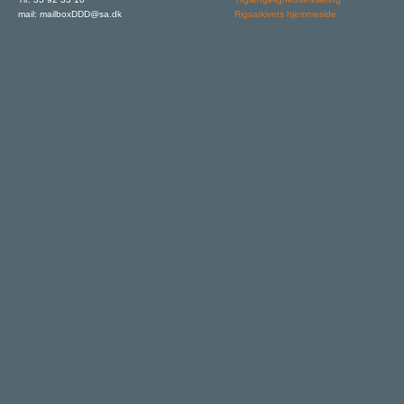
mail: mailboxDDD@sa.dk
Rigsarkivets hjemmeside