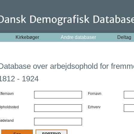
Kirkebøger
Andre databaser
Deltag
Database over arbejdsophold for fremm
1812 - 1924
fternavn
Fornavn
Opholdssted
Erhverv
Fødeland