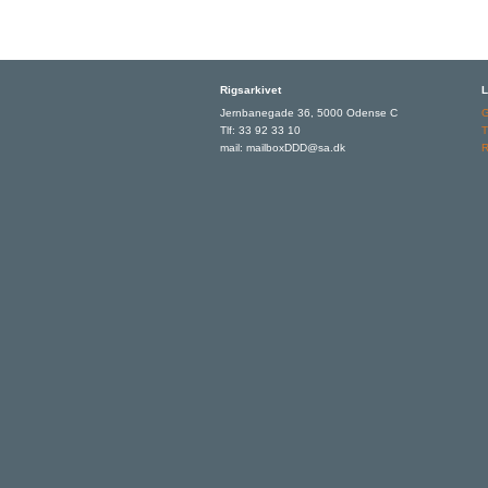
Rigsarkivet
L
Jernbanegade 36, 5000 Odense C
Tlf: 33 92 33 10
T
mail: mailboxDDD@sa.dk
R