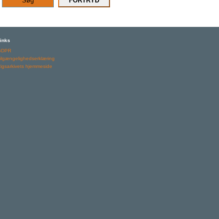
inks
GDPR
ilgængelighedserklæring
igsarkivets hjemmeside