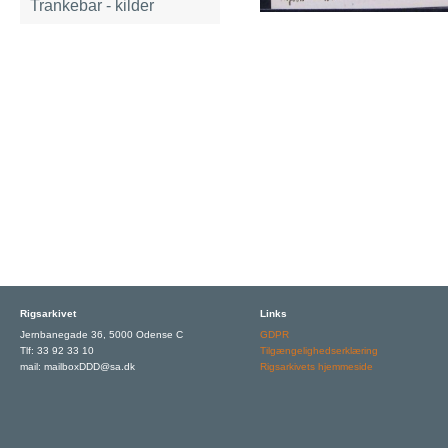
Trankebar - kilder
Rigsarkivet
Links
Jernbanegade 36, 5000 Odense C
GDPR
Tlf: 33 92 33 10
Tilgængelighedserklæring
mail: mailboxDDD@sa.dk
Rigsarkivets hjemmeside