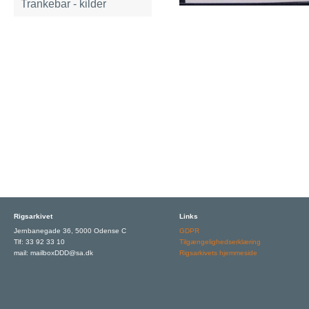
Trankebar - kilder
Rigsarkivet
Links
Jernbanegade 36, 5000 Odense C
GDPR
Tlf: 33 92 33 10
Tilgængelighedserklæring
mail: mailboxDDD@sa.dk
Rigsarkivets hjemmeside