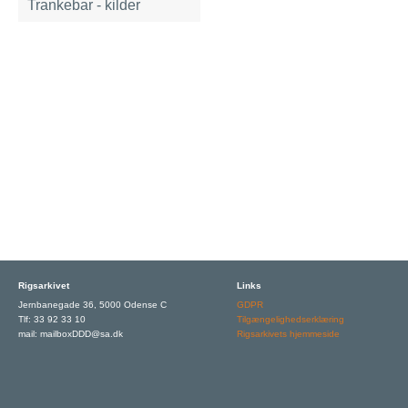
Trankebar - kilder
Rigsarkivet
Links
Jernbanegade 36, 5000 Odense C
GDPR
Tlf: 33 92 33 10
Tilgængelighedserklæring
mail: mailboxDDD@sa.dk
Rigsarkivets hjemmeside