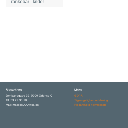
Trankebar - kilder
Rigsarkivet
Links
Jernbanegade 36, 5000 Odense C
GDPR
Tlf: 33 92 33 10
Tilgængelighedserklæring
mail: mailboxDDD@sa.dk
Rigsarkivets hjemmeside