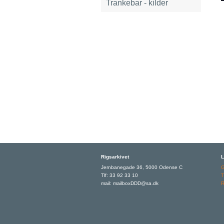
Trankebar - kilder
Rigsarkivet
L
Jernbanegade 36, 5000 Odense C
Tlf: 33 92 33 10
T
mail: mailboxDDD@sa.dk
R