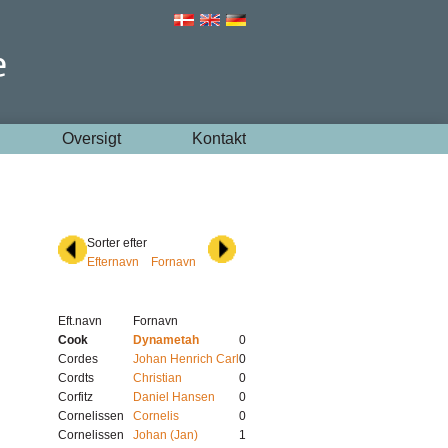
Oversigt
Kontakt
Sorter efter
Efternavn
Fornavn
Eft.navn
Fornavn
Cook
Dynametah
0
Cordes
Johan Henrich Carl
0
Cordts
Christian
0
Corfitz
Daniel Hansen
0
Cornelissen
Cornelis
0
Cornelissen
Johan (Jan)
1