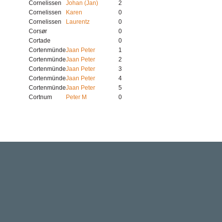
Cornelissen
Johan (Jan)
2
Cornelissen
Karen
0
Cornelissen
Laurentz
0
Corsør
0
Cortade
0
Cortenmünde
Jaan Peter
1
Cortenmünde
Jaan Peter
2
Cortenmünde
Jaan Peter
3
Cortenmünde
Jaan Peter
4
Cortenmünde
Jaan Peter
5
Cortnum
Peter M
0