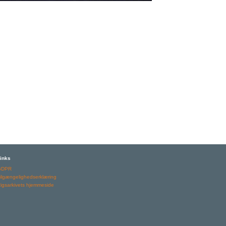
inks
GDPR
ilgængelighedserklæring
igsarkivets hjemmeside