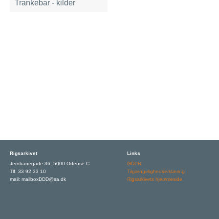
Trankebar - kilder
Rigsarkivet
Links
Jernbanegade 36, 5000 Odense C
GDPR
Tlf: 33 92 33 10
Tilgængelighedserklæring
mail: mailboxDDD@sa.dk
Rigsarkivets hjemmeside