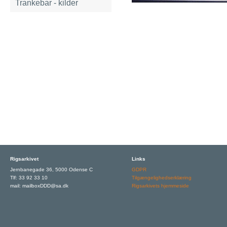
Trankebar - kilder
Rigsarkivet
Links
Jernbanegade 36, 5000 Odense C
GDPR
Tlf: 33 92 33 10
Tilgængelighedserklæring
mail: mailboxDDD@sa.dk
Rigsarkivets hjemmeside