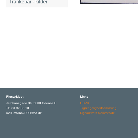
Trankebar - kilder
Rigsarkivet
Links
Jernbanegade 36, 5000 Odense C
GDPR
Tlf: 33 92 33 10
Tilgængelighedserklæring
mail: mailboxDDD@sa.dk
Rigsarkivets hjemmeside