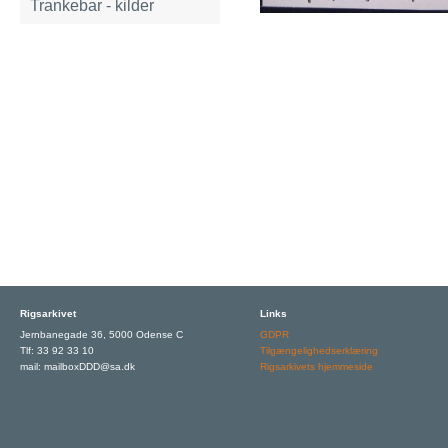
Trankebar - kilder
Rigsarkivet
Links
Jernbanegade 36, 5000 Odense C
GDPR
Tlf: 33 92 33 10
Tilgængelighedserklæring
mail: mailboxDDD@sa.dk
Rigsarkivets hjemmeside